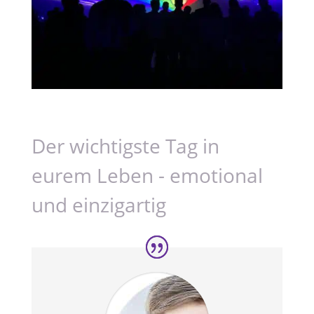
Der wichtigste Tag in
eurem Leben - emotional
und einzigartig